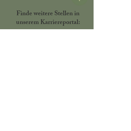
Finde weitere Stellen in
unserem Karriereportal:
Karriereportal
Bei uns gibt es
keine Reservierungen
, durch unseren
regelmäßigen Gästewechsel wirst du aber sicher schnell einen
Tisch finden.