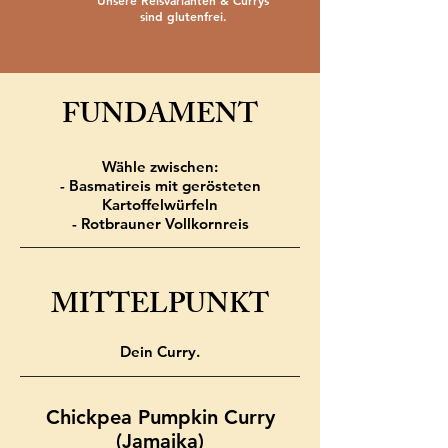
Unsere Reisvarianten & Currys
sind glutenfrei.
FUNDAMENT
Wähle zwischen:
- Basmatireis mit gerösteten
Kartoffelwürfeln
- Rotbrauner Vollkornreis
MITTELPUNKT
Dein Curry.
Chickpea Pumpkin Curry
(Jamaika)